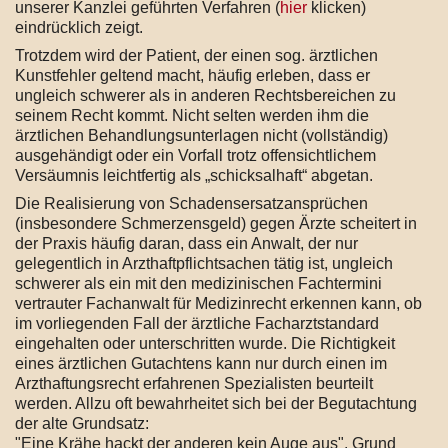
unserer Kanzlei geführten Verfahren (
hier
klicken)
eindrücklich zeigt.
Trotzdem wird der Patient, der einen sog. ärztlichen
Kunstfehler geltend macht, häufig erleben, dass er
ungleich schwerer als in anderen Rechtsbereichen zu
seinem Recht kommt. Nicht selten werden ihm die
ärztlichen Behandlungsunterlagen nicht (vollständig)
ausgehändigt oder ein Vorfall trotz offensichtlichem
Versäumnis leichtfertig als „schicksalhaft“ abgetan.
Die Realisierung von Schadensersatzansprüchen
(insbesondere Schmerzensgeld) gegen Ärzte scheitert in
der Praxis häufig daran, dass ein Anwalt, der nur
gelegentlich in Arzthaftpflichtsachen tätig ist, ungleich
schwerer als ein mit den medizinischen Fachtermini
vertrauter Fachanwalt für Medizinrecht erkennen kann, ob
im vorliegenden Fall der ärztliche Facharztstandard
eingehalten oder unterschritten wurde. Die Richtigkeit
eines ärztlichen Gutachtens kann nur durch einen im
Arzthaftungsrecht erfahrenen Spezialisten beurteilt
werden. Allzu oft bewahrheitet sich bei der Begutachtung
der alte Grundsatz:
"Eine Krähe hackt der anderen kein Auge aus". Grund