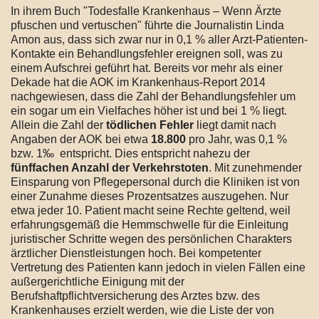
In ihrem Buch "Todesfalle Krankenhaus – Wenn Ärzte
pfuschen und vertuschen" führte die Journalistin Linda
Amon aus, dass sich zwar nur in 0,1 % aller Arzt-Patienten-
Kontakte ein Behandlungsfehler ereignen soll, was zu
einem Aufschrei geführt hat. Bereits vor mehr als einer
Dekade hat die AOK im Krankenhaus-Report 2014
nachgewiesen, dass die Zahl der Behandlungsfehler um
ein sogar um ein Vielfaches höher ist und bei 1 % liegt.
Allein die Zahl der
tödlichen Fehler
liegt damit nach
Angaben der AOK bei etwa
18.800
pro Jahr, was 0,1 %
bzw. 1‰ entspricht. Dies entspricht nahezu der
fünffachen Anzahl der Verkehrstoten
. Mit zunehmender
Einsparung von Pflegepersonal durch die Kliniken ist von
einer Zunahme dieses Prozentsatzes auszugehen. Nur
etwa jeder 10. Patient macht seine Rechte geltend, weil
erfahrungsgemäß die Hemmschwelle für die Einleitung
juristischer Schritte wegen des persönlichen Charakters
ärztlicher Dienstleistungen hoch. Bei kompetenter
Vertretung des Patienten kann jedoch in vielen Fällen eine
außergerichtliche Einigung mit der
Berufshaftpflichtversicherung des Arztes bzw. des
Krankenhauses erzielt werden, wie die Liste der von