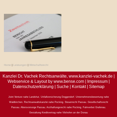
Home
|
Leistungen
|
Wirtschaftsrecht
Kanzlei Dr. Vachek Rechtsanwälte,
www.kanzlei-vachek.de
|
Webservice & Layout by
www.bense.com
|
Impressum
|
Datenschutzerklärung
|
Suche
|
Kontakt
|
Sitemap
Joint Venture nahe Landshut
,
Unfallversicherung Deggendorf
,
Unternehmensbewertung nahe
Waldkirchen
,
Rechtsanwaltskanzlei nahe Pocking
,
Steuerrecht Passau
,
Gesellschaftsrecht
Passau
,
Altersvorsorge Passau
,
Arzthaftungsrecht nahe Pocking
,
Fahrverbot Grafenau
,
Gestaltung Kreditvertrag nahe Vilshofen an der Donau