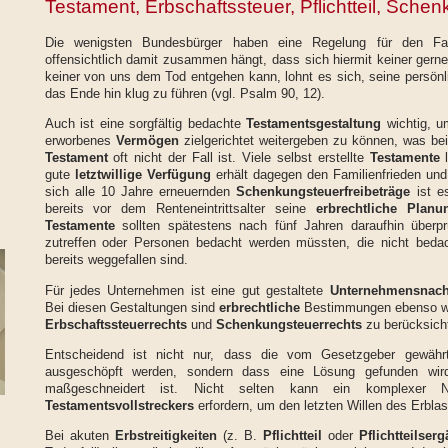
Testament, Erbschaftssteuer, Pflichtteil, Sche
Die wenigsten Bundesbürger haben eine Regelung für den Fal
offensichtlich damit zusammen hängt, dass sich hiermit keiner gerne
keiner von uns dem Tod entgehen kann, lohnt es sich, seine persönl
das Ende hin klug zu führen (vgl. Psalm 90, 12).
Auch ist eine sorgfältig bedachte
Testamentsgestaltung
wichtig, u
erworbenes
Vermögen
zielgerichtet weitergeben zu können, was be
Testament
oft nicht der Fall ist. Viele selbst erstellte
Testamente
l
gute
letztwillige Verfügung
erhält dagegen den Familienfrieden und
sich alle 10 Jahre erneuernden
Schenkungsteuerfreibeträge
ist e
bereits vor dem Renteneintrittsalter seine
erbrechtliche Planu
Testamente
sollten spätestens nach fünf Jahren daraufhin überprü
zutreffen oder Personen bedacht werden müssten, die nicht beda
bereits weggefallen sind.
Für jedes Unternehmen ist eine gut gestaltete
Unternehmensnach
Bei diesen Gestaltungen sind
erbrechtliche
Bestimmungen ebenso wie
Erbschaftssteuerrechts
und
Schenkungsteuerrechts
zu berücksicht
Entscheidend ist nicht nur, dass die vom Gesetzgeber gewährte
ausgeschöpft werden, sondern dass eine Lösung gefunden wird,
maßgeschneidert ist. Nicht selten kann ein komplexer N
Testamentsvollstreckers
erfordern, um den letzten Willen des Erbl
Bei akuten
Erbstreitigkeiten
(z. B.
Pflichtteil
oder
Pflichtteilser