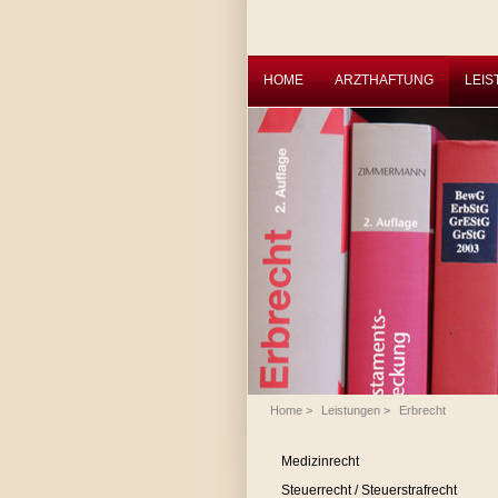
HOME
ARZTHAFTUNG
LEI
Home
>
Leistungen
>
Erbrecht
Medizinrecht
Steuerrecht / Steuerstrafrecht