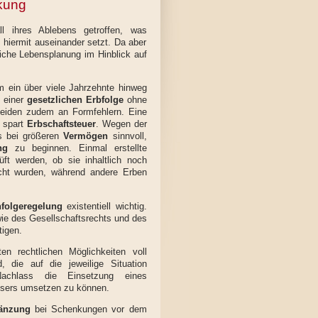
nkung
l ihres Ablebens getroffen, was
 hiermit auseinander setzt. Da aber
iche Lebensplanung im Hinblick auf
m ein über viele Jahrzehnte hinweg
i einer
gesetzlichen Erbfolge
ohne
eiden zudem an Formfehlern. Eine
 spart
Erbschaftsteuer
. Wegen der
s bei größeren
Vermögen
sinnvoll,
ng
zu beginnen. Einmal erstellte
ft werden, ob sie inhaltlich noch
cht wurden, während andere Erben
folgeregelung
existentiell wichtig.
 des Gesellschaftsrechts und des
igen.
n rechtlichen Möglichkeiten voll
 die auf die jeweilige Situation
achlass die Einsetzung eines
assers umsetzen zu können.
gänzung
bei Schenkungen vor dem