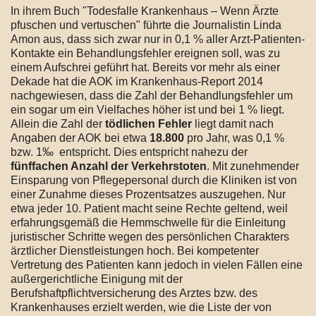
In ihrem Buch "Todesfalle Krankenhaus – Wenn Ärzte
pfuschen und vertuschen" führte die Journalistin Linda
Amon aus, dass sich zwar nur in 0,1 % aller Arzt-Patienten-
Kontakte ein Behandlungsfehler ereignen soll, was zu
einem Aufschrei geführt hat. Bereits vor mehr als einer
Dekade hat die AOK im Krankenhaus-Report 2014
nachgewiesen, dass die Zahl der Behandlungsfehler um
ein sogar um ein Vielfaches höher ist und bei 1 % liegt.
Allein die Zahl der
tödlichen Fehler
liegt damit nach
Angaben der AOK bei etwa
18.800
pro Jahr, was 0,1 %
bzw. 1‰ entspricht. Dies entspricht nahezu der
fünffachen Anzahl der Verkehrstoten
. Mit zunehmender
Einsparung von Pflegepersonal durch die Kliniken ist von
einer Zunahme dieses Prozentsatzes auszugehen. Nur
etwa jeder 10. Patient macht seine Rechte geltend, weil
erfahrungsgemäß die Hemmschwelle für die Einleitung
juristischer Schritte wegen des persönlichen Charakters
ärztlicher Dienstleistungen hoch. Bei kompetenter
Vertretung des Patienten kann jedoch in vielen Fällen eine
außergerichtliche Einigung mit der
Berufshaftpflichtversicherung des Arztes bzw. des
Krankenhauses erzielt werden, wie die Liste der von