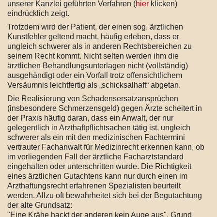
unserer Kanzlei geführten Verfahren (
hier
klicken)
eindrücklich zeigt.
Trotzdem wird der Patient, der einen sog. ärztlichen
Kunstfehler geltend macht, häufig erleben, dass er
ungleich schwerer als in anderen Rechtsbereichen zu
seinem Recht kommt. Nicht selten werden ihm die
ärztlichen Behandlungsunterlagen nicht (vollständig)
ausgehändigt oder ein Vorfall trotz offensichtlichem
Versäumnis leichtfertig als „schicksalhaft“ abgetan.
Die Realisierung von Schadensersatzansprüchen
(insbesondere Schmerzensgeld) gegen Ärzte scheitert in
der Praxis häufig daran, dass ein Anwalt, der nur
gelegentlich in Arzthaftpflichtsachen tätig ist, ungleich
schwerer als ein mit den medizinischen Fachtermini
vertrauter Fachanwalt für Medizinrecht erkennen kann, ob
im vorliegenden Fall der ärztliche Facharztstandard
eingehalten oder unterschritten wurde. Die Richtigkeit
eines ärztlichen Gutachtens kann nur durch einen im
Arzthaftungsrecht erfahrenen Spezialisten beurteilt
werden. Allzu oft bewahrheitet sich bei der Begutachtung
der alte Grundsatz:
"Eine Krähe hackt der anderen kein Auge aus". Grund