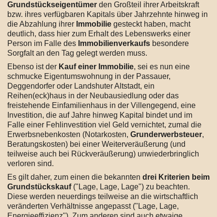
Grundstückseigentümer
den Großteil ihrer Arbeitskraft
bzw. ihres verfügbaren Kapitals über Jahrzehnte hinweg in
die Abzahlung ihrer
Immobilie
gesteckt haben, macht
deutlich, dass hier zum Erhalt des Lebenswerks einer
Person im Falle des
Immobilienverkaufs
besondere
Sorgfalt an den Tag gelegt werden muss.
Ebenso ist der
Kauf einer Immobilie
, sei es nun eine
schmucke Eigentumswohnung in der Passauer,
Deggendorfer oder Landshuter Altstadt, ein
Reihen(eck)haus in der Neubausiedlung oder das
freistehende Einfamilienhaus in der Villengegend, eine
Investition, die auf Jahre hinweg Kapital bindet und im
Falle einer Fehlinvestition viel Geld vernichtet, zumal die
Erwerbsnebenkosten (Notarkosten,
Grunderwerbsteuer
,
Beratungskosten) bei einer Weiterveräußerung (und
teilweise auch bei Rückveräußerung) unwiederbringlich
verloren sind.
Es gilt daher, zum einen die bekannten
drei Kriterien beim
Grundstückskauf
("Lage, Lage, Lage") zu beachten.
Diese werden neuerdings teilweise an die wirtschaftlich
veränderten Verhältnisse angepasst ("Lage, Lage,
Energieeffizienz"). Zum anderen sind auch etwaige