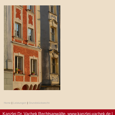
Home
|
Leistungen
|
Grundstücksrecht
Kanzlei Dr. Vachek Rechtsanwälte,
www.kanzlei-vachek.de
|