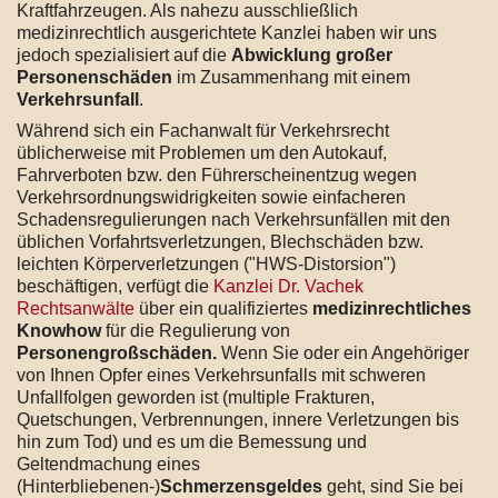
Kraftfahrzeugen. Als nahezu ausschließlich
medizinrechtlich ausgerichtete Kanzlei haben wir uns
jedoch spezialisiert auf die
Abwicklung großer
Personenschäden
im Zusammenhang mit einem
Verkehrsunfall
.
Während sich ein Fachanwalt für Verkehrsrecht
üblicherweise mit Problemen um den Autokauf,
Fahrverboten bzw. den Führerscheinentzug wegen
Verkehrsordnungswidrigkeiten sowie einfacheren
Schadensregulierungen nach Verkehrsunfällen mit den
üblichen Vorfahrtsverletzungen, Blechschäden bzw.
leichten Körperverletzungen ("HWS-Distorsion")
beschäftigen, verfügt die
Kanzlei Dr. Vachek
Rechtsanwälte
über ein qualifiziertes
medizinrechtliches
Knowhow
für die Regulierung von
Personengroßschäden.
Wenn Sie oder ein Angehöriger
von Ihnen Opfer eines Verkehrsunfalls mit schweren
Unfallfolgen geworden ist (multiple Frakturen,
Quetschungen, Verbrennungen, innere Verletzungen bis
hin zum Tod) und es um die Bemessung und
Geltendmachung eines
(Hinterbliebenen-)
Schmerzensgeldes
geht, sind Sie bei