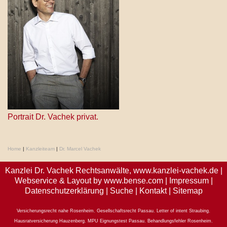
Portrait Dr. Vachek privat.
Home
|
Kanzleiteam
|
Dr. Marcel Vachek
Kanzlei Dr. Vachek Rechtsanwälte,
www.kanzlei-vachek.de
|
Webservice & Layout by
www.bense.com
|
Impressum
|
Datenschutzerklärung
|
Suche
|
Kontakt
|
Sitemap
Versicherungsrecht nahe Rosenheim
,
Gesellschaftsrecht Passau
,
Letter of intent Straubing
,
Hausratversicherung Hauzenberg
,
MPU Eignungstest Passau
,
Behandlungsfehler Rosenheim
,