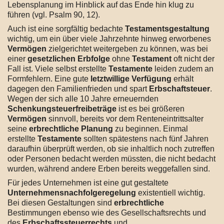
Lebensplanung im Hinblick auf das Ende hin klug zu
führen (vgl. Psalm 90, 12).
Auch ist eine sorgfältig bedachte
Testamentsgestaltung
wichtig, um ein über viele Jahrzehnte hinweg erworbenes
Vermögen
zielgerichtet weitergeben zu können, was bei
einer
gesetzlichen Erbfolge
ohne
Testament
oft nicht der
Fall ist. Viele selbst erstellte
Testamente
leiden zudem an
Formfehlern. Eine gute
letztwillige Verfügung
erhält
dagegen den Familienfrieden und spart
Erbschaftsteuer
.
Wegen der sich alle 10 Jahre erneuernden
Schenkungsteuerfreibeträge
ist es bei größeren
Vermögen
sinnvoll, bereits vor dem Renteneintrittsalter
seine
erbrechtliche Planung
zu beginnen. Einmal
erstellte
Testamente
sollten spätestens nach fünf Jahren
daraufhin überprüft werden, ob sie inhaltlich noch zutreffen
oder Personen bedacht werden müssten, die nicht bedacht
wurden, während andere Erben bereits weggefallen sind.
Für jedes Unternehmen ist eine gut gestaltete
Unternehmensnachfolgeregelung
existentiell wichtig.
Bei diesen Gestaltungen sind
erbrechtliche
Bestimmungen ebenso wie des Gesellschaftsrechts und
des
Erbschaftssteuerrechts
und